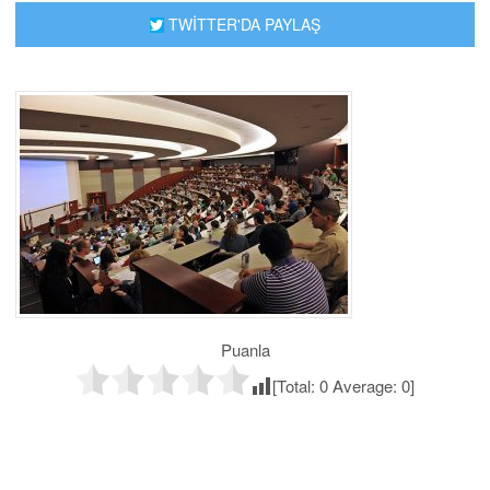
TWİTTER'DA PAYLAŞ
Puanla
[Total:
0
Average:
0
]