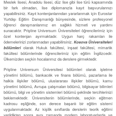
Meslek lisesi, Anadolu lisesi, düz lise gibi lise türü kapsamında
bir fark olmadan, lise diplomanızla kayıt başvurularınızı
yapabilirsiniz. Kayıt kontenjanlarından yararlanmak için Eurostar
Yurtdışı Eğitim Danışmanlığı bünyesinde, sizlere profesyonel
öğrenci danışmanlarımız en sağlıklı hizmeti ve yardımı
sunacaktır. Priştine Universum Üniversiteleri öğrencilerimiz için
özel kontenjan ayırmaktadır. Uygun harç rakamları ile
ödemelerinizi zorlanmadan yapabilirsiniz.
Kosova Üniversiteleri
bölümleri
olarak Hukuk fakültesi, inşaat fakültesi, mimarlık
fakültesi bölümlerinde öğrencilerimiz için eğitim İngilizcedir.
Ülkemizden seçkin hocalarımız da derslere girmektedir.
Priştine Universum Üniversitesi bölümleri olarak işletme
yönetimi bölümü, bankacılık ve finans bölümü, pazarlama ile
halkla ilişkiler bölümü, uluslararası ilişkiler bölümü, kamu
yönetimi bölümü, Avrupa çalışmaları bölümü, bilgisayar bilimleri
bölümü, bilgi ve yönetim sistemleri bölümü şeklinde tercihlerinizi
beklemektedir. Üniversitenin bölümlerinde, seçkin eğitmen
kadrosu eşliğinde, son derece başarılı bir eğitim sistemi
uygulanmaktadır. Az kişilik sınıflarda derslerin teorik eğitimi
verildikten sonra aynı zamanda modern laboratuarlarda ve