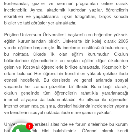
konferanslar, geziler ve seminer programları online olarak
incelenebilir. Ayrıca, akademik kadrodan yazılar, öğrencilerin
etkinlikleri ve yaşadıklarına ilişkin fotoğrafları, birçok konuda
bilgiler ve tabi görüşler yer almaktadır.
Priştine Universum Üniversitesi, başkentin en beğenilen yüksek
eğitim kurumlarından biridir. Üniversite bir kolej olarak 2005
yılında eğitime başlamıştır. İlk inceleme enstitüsünü bulunduran,
bu noktada ülkede ilk olan eğitim kurumudur. Okulun
bölümlerinde öğrencilerimiz en seçkin eğitimi diğer ülkelerden
gelen ve Kosovalı öğrencilerle birlikte almaktadır. Kozmpolit bir
ortam bulunur. Her öğrencinin kendini en yüksek şekilde ifade
etmesi hedeflenir. Bu derslerde ve genel anlamda sosyal
yaşamda her zaman gözetilen bir ilkedir. Buna bağlı olarak,
okulun genelinde tüm öğrencilerin rahatlıkla yararlanacağı
internet altyapısı da bulunmaktadır. Bu altyapı ile öğrenciler
internet ortamında çalışma, dersleri hakkında incelemeler yapma
ve kendilerini sosyal noktada ifade etme şansını yakalar.
Universum üniversitesi sitesinde ve forum sitelerinde bu kurum
1
1
hakkında birçok bilgi bulabilirsiniz. Öğrenci olarak kendi