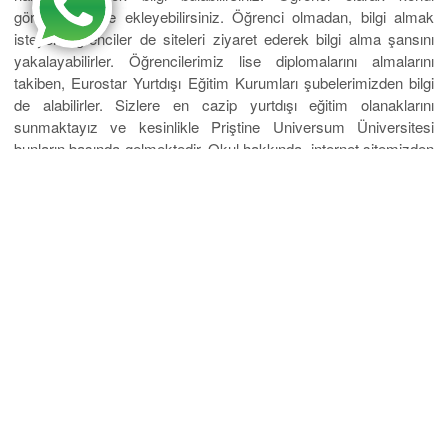
görüşlerinizi de ekleyebilirsiniz. Öğrenci olmadan, bilgi almak
isteyen öğrenciler de siteleri ziyaret ederek bilgi alma şansını
yakalayabilirler. Öğrencilerimiz lise diplomalarını almalarını
takiben, Eurostar Yurtdışı Eğitim Kurumları şubelerimizden bilgi
de alabilirler. Sizlere en cazip yurtdışı eğitim olanaklarını
sunmaktayız ve kesinlikle Priştine Universum Üniversitesi
bunların başında gelmektedir. Okul hakkında, internet sitemizden
ve çağrı merkezlerimizden de her zaman Birgi alabilirsiniz.
Hayalini kurduğunuz mesleğin eğitimini almak için en uygun
seçimlerden birini yapma şansını kaçırmamalısınız.
Adres: Katip Mustafa Çelebi mahallesi – Mavi Han İstiklal
Caddesi No: 49 D:kat:5 Taksim/İstanbul
Telefon: (0212) 709 87 09 iletişim için
tıklayınız
.