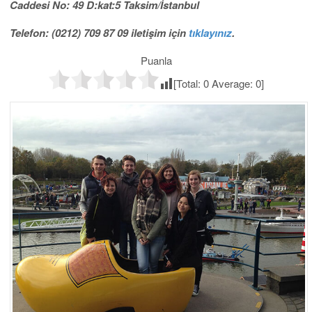
Caddesi No: 49 D:kat:5 Taksim/İstanbul
Telefon: (0212) 709 87 09 iletişim için
tıklayınız
.
Puanla
[Total:
0
Average:
0
]