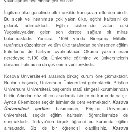
yakınlaşmasında elbette çok etkilidir.
İngilizce ülke genelinde etkili şekilde konuşulan dillerden biridir.
Bu sıcak ve insanımıza çok yakın ülke, eğitim kalitesini de
giderek artırmaktadır. Eğitim sisteminde, zaten eski
Yugoslavya’dan gelen son derece sağlam bir miras
bulunmaktadır. Yanısıra, 1999 yılında Birleşmiş Milletler
tarafından düzenlenen ve tüm ülke tarafından benimsenen eğitim
kriterlerine de harfiyen uyulmaktadır. Okuma yazma oranı
neredeyse %100 dür. Üniversite eğitimine ve üniversitelerin
donanımlı olmasına da çok önem verilmektedir.
Kosova Üniversiteleri arasında birkaç kurum öne çıkmaktadır.
Bunların başında, Universum Üniversitesi gelmektedir. Priştine
Universum Üniversitesi, başkentin statü simgesi kurumlarından
biridir. Adından söz ettiren akademik isimler bu kurumda çalışır.
Ayrıca ülkemizden seçkin isimler de ders vermektedir.
Kosova
Üniversitesi şartları
bakımından, Priştine Universum
üniversitesi, seçkin eğitim kalitesini öğrencilerimize de
sunmaktadır. Türkiye’den birçok öğrenci bu kurumda eğitim
almaktadır. Siz de bir öğrencisi olabilirsiniz.
Kosova