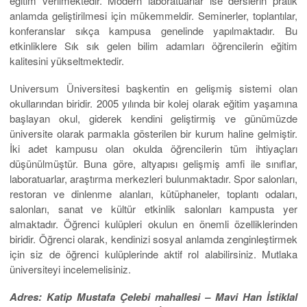
eğitim verilmektedir. Modern laboratuarlar ise derslerin pratik
anlamda geliştirilmesi için mükemmeldir. Seminerler, toplantılar,
konferanslar sıkça kampusa genelinde yapılmaktadır. Bu
etkinliklere Sık sık gelen bilim adamları öğrencilerin eğitim
kalitesini yükseltmektedir.
Universum Üniversitesi başkentin en gelişmiş sistemi olan
okullarından biridir. 2005 yılında bir kolej olarak eğitim yaşamına
başlayan okul, giderek kendini geliştirmiş ve günümüzde
üniversite olarak parmakla gösterilen bir kurum haline gelmiştir.
İki adet kampusu olan okulda öğrencilerin tüm ihtiyaçları
düşünülmüştür. Buna göre, altyapısı gelişmiş amfi ile sınıflar,
laboratuarlar, araştırma merkezleri bulunmaktadır. Spor salonları,
restoran ve dinlenme alanları, kütüphaneler, toplantı odaları,
salonları, sanat ve kültür etkinlik salonları kampusta yer
almaktadır. Öğrenci kulüpleri okulun en önemli özelliklerinden
biridir. Öğrenci olarak, kendinizi sosyal anlamda zenginleştirmek
için siz de öğrenci kulüplerinde aktif rol alabilirsiniz. Mutlaka
üniversiteyi incelemelisiniz.
Adres: Katip Mustafa Çelebi mahallesi – Mavi Han İstiklal