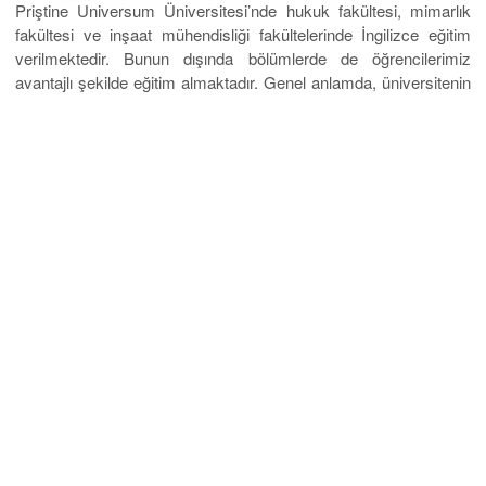
Priştine Universum Üniversitesi’nde hukuk fakültesi, mimarlık
fakültesi ve inşaat mühendisliği fakültelerinde İngilizce eğitim
verilmektedir. Bunun dışında bölümlerde de öğrencilerimiz
avantajlı şekilde eğitim almaktadır. Genel anlamda, üniversitenin
öğrenciler için yenilikçi, modern, hem bireysel çalışma özelliği
olan, hem de grup çalışmasına yatkın ilkeleri vardır. Harç oranları
mümkün olduğu kadar en alt sınırda tutulmaktadır. Bunun nedeni
okulun temel ilkelerinden olan, en kaliteli eğitimi en uygun
rakamlara öğrencilere sunma kriteridir. Kosova genel anlamda,
ekonomik noktada, bir öğrenci için en uygun ülkelerden biridir.
Bu ülkede zorlanmadan seçkin bir eğitim alabilirsiniz. Hem de
Avrupa’nın ortasında.
Adres: Katip Mustafa Çelebi mahallesi – Mavi Han İstiklal
Caddesi No: 49 D:kat:5 Taksim/İstanbul
Telefon: (0212) 709 87 09 iletişim için
tıklayınız
.