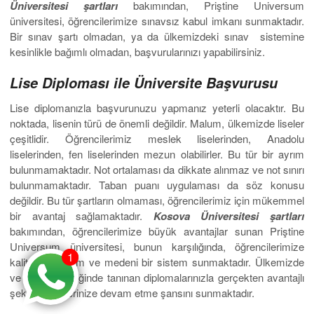
Üniversitesi şartları
bakımından, Priştine Universum
üniversitesi, öğrencilerimize sınavsız kabul imkanı sunmaktadır.
Bir sınav şartı olmadan, ya da ülkemizdeki sınav sistemine
kesinlikle bağımlı olmadan, başvurularınızı yapabilirsiniz.
Lise Diploması ile Üniversite Başvurusu
Lise diplomanızla başvurunuzu yapmanız yeterli olacaktır. Bu
noktada, lisenin türü de önemli değildir. Malum, ülkemizde liseler
çeşitlidir. Öğrencilerimiz meslek liselerinden, Anadolu
liselerinden, fen liselerinden mezun olabilirler. Bu tür bir ayrım
bulunmamaktadır. Not ortalaması da dikkate alınmaz ve not sınırı
bulunmamaktadır. Taban puanı uygulaması da söz konusu
değildir. Bu tür şartların olmaması, öğrencilerimiz için mükemmel
bir avantaj sağlamaktadır.
Kosova Üniversitesi şartları
bakımından, öğrencilerimize büyük avantajlar sunan Priştine
Universum üniversitesi, bunun karşılığında, öğrencilerimize
1
1
kaliteli bir eğitim ve medeni bir sistem sunmaktadır. Ülkemizde
ve Avrupa Birliğinde tanınan diplomalarınızla gerçekten avantajlı
şekilde kariyerinize devam etme şansını sunmaktadır.