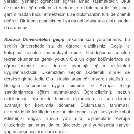
yaratıcı, yenilikçi öğrenciler eğitme amacı taşımaktadır. Okul
ülkemizden öğrencilerimizi sadece lise diploması ile, bir sınav
şartı olmadan kabul etmektedir. Lise diplomanızın türü de önemli
değildir. Bir taban puan sistemi ya da not ortalaması gibi unsurlar
da aranmaz.
Kosova Üniversiteleri geçiş
imkanlarından yararlanarak, bu
seçkin üniversitede siz de öğrenci olabilirsiniz. Geçiş ile
kaldığınız seneleri tamamlayabilirsiniz. Okuduğunuz seneleri
tekrar okumanıza gerek yoktur. Okulun diğer bölümlerinde de
öğrencilerimize son derece avantajlı eğitim sistemleri
uygulanmaktadır. Ülkemizden seçkin akademik isimler de
derslere girmektedir. Okul uluslar arası eğitim veren statüsü ile,
Bologna kriterlerine uygun sistemi ile Avrupa Birliği
standartlarında eğitim sunmaktadır. Öğrencilerimiz mezun
olduklarında ülkemizde tanınan diplomaları ile son derece
avantajlı bir konumda dönerler. Diplomaların tanınması,
ülkemizde bir fakülteden mezun olan gençle aynı seviyede kabul
edilmenizi sağlar. Bunun yanı sıra, diplomaların Avrupa
ülkelerinde tanınması da bu ülkelerde yani yurtdışında kariyer
yapma seçeneğini sizlere sunar.