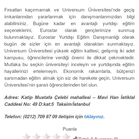
Fırsatları kaçırmamak ve Universum Üniversitesi’nde geçiş
imkanlarından yararlanmak için danışmanlarımızdan bilgi
alabilirsiniz. Bugüne kadar en avantajlı yurtdışı eğitim
seçeneklerini, Eurostar olarak gençlerimize sunmuş
bulunmaktayız. Eurostar Yurtdışı Eğitim Danışmanlığı olarak
bugün de sizler için en avantajlı olanakları sunmaktayız.
Universum Üniversitesi yüksek eğitim kalitesi, gelişmiş iki adet
kampusu, öğrencilerine verdiği önemi ile dikkat çekmektedir.
Mutlaka bu seçkin üniversiteyi inceleyin ve yurtdışında eğitim
hayallerinizi ertelemeyin. Ekonomik rakamlarla, bütçenizi
sarsmadan eğitim almak için siz de harekete geçin. Universum
Üniversitesi’nin şanslı öğrencilerinden biri olun.
Adres: Katip Mustafa Çelebi mahallesi – Mavi Han İstiklal
Caddesi No: 49 D:kat:5 Taksim/İstanbul
Telefon: (0212) 709 87 09 iletişim için
tıklayınız
.
Puanla
[Total:
0
Average:
0
]