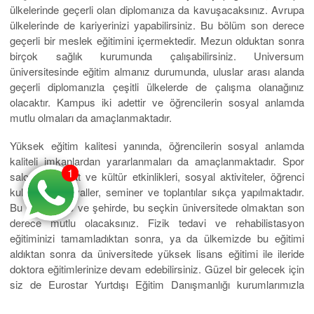
ülkelerinde geçerli olan diplomanıza da kavuşacaksınız. Avrupa
ülkelerinde de kariyerinizi yapabilirsiniz. Bu bölüm son derece
geçerli bir meslek eğitimini içermektedir. Mezun olduktan sonra
birçok sağlık kurumunda çalışabilirsiniz. Universum
üniversitesinde eğitim almanız durumunda, uluslar arası alanda
geçerli diplomanızla çeşitli ülkelerde de çalışma olanağınız
olacaktır. Kampus iki adettir ve öğrencilerin sosyal anlamda
mutlu olmaları da amaçlanmaktadır.
Yüksek eğitim kalitesi yanında, öğrencilerin sosyal anlamda
kaliteli imkanlardan yararlanmaları da amaçlanmaktadır. Spor
1
1
salonları, sanat ve kültür etkinlikleri, sosyal aktiviteler, öğrenci
kulüpleri, festivaller, seminer ve toplantılar sıkça yapılmaktadır.
Bu güzel ülke ve şehirde, bu seçkin üniversitede olmaktan son
derece mutlu olacaksınız. Fizik tedavi ve rehabilistasyon
eğitiminizi tamamladıktan sonra, ya da ülkemizde bu eğitimi
aldıktan sonra da üniversitede yüksek lisans eğitimi ile ileride
doktora eğitimlerinize devam edebilirsiniz. Güzel bir gelecek için
siz de Eurostar Yurtdışı Eğitim Danışmanlığı kurumlarımızla
iletişime geçin. Sizi geleceğe mükemmel şekilde hazırlayacak,