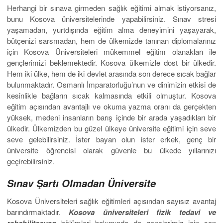
Herhangi bir sınava girmeden sağlık eğitimi almak istiyorsanız,
bunu Kosova üniversitelerinde yapabilirsiniz. Sınav stresi
yaşamadan, yurtdışında eğitim alma deneyimini yaşayarak,
bütçenizi sarsmadan, hem de ülkemizde tanınan diplomalarınız
için Kosova Üniversiteleri mükemmel eğitim olanakları ile
gençlerimizi beklemektedir. Kosova ülkemizle dost bir ülkedir.
Hem iki ülke, hem de iki devlet arasında son derece sıcak bağlar
bulunmaktadır. Osmanlı İmparatorluğu’nun ve dinimizin etkisi de
kesinlikle bağların sıcak kalmasında etkili olmuştur. Kosova
eğitim açısından avantajlı ve okuma yazma oranı da gerçekten
yüksek, medeni insanların barış içinde bir arada yaşadıkları bir
ülkedir. Ülkemizden bu güzel ülkeye üniversite eğitimi için seve
seve gelebilirsiniz. İster bayan olun ister erkek, genç bir
üniversite öğrencisi olarak güvenle bu ülkede yıllarınızı
geçirebilirsiniz.
Sınav Şartı Olmadan Üniversite
Kosova Üniversiteleri sağlık eğitimleri açısından sayısız avantaj
barındırmaktadır.
Kosova üniversiteleri fizik tedavi ve
bölümleri bakımında da gençlerimiz için son