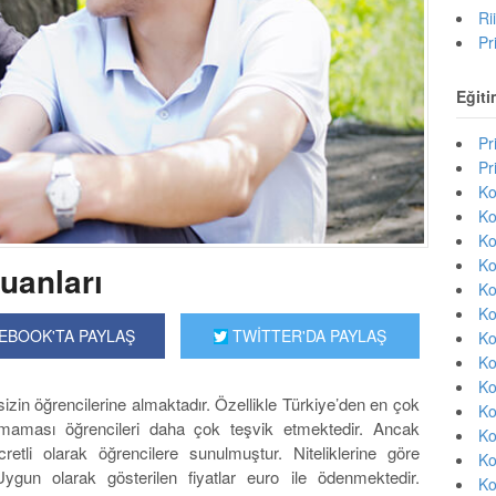
Ri
Pr
Eğiti
Pr
Pr
Ko
Ko
Ko
Ko
uanları
Ko
Ko
EBOOK'TA PAYLAŞ
TWİTTER'DA PAYLAŞ
Ko
Ko
Ko
izin öğrencilerine almaktadır. Özellikle Türkiye’den en çok
Ko
lmaması öğrencileri daha çok teşvik etmektedir. Ancak
Ko
cretli olarak öğrencilere sunulmuştur. Niteliklerine göre
Ko
. Uygun olarak gösterilen fiyatlar euro ile ödenmektedir.
Ko