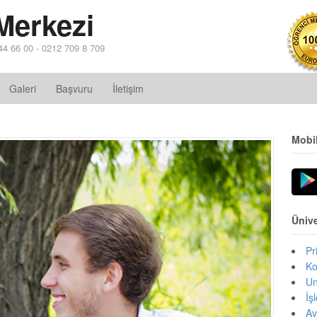
Merkezi
44 66 00 - 0212 709 8 709
Galeri
Başvuru
İletişim
Mobi
Ünive
Pr
Ko
Un
İş
Av