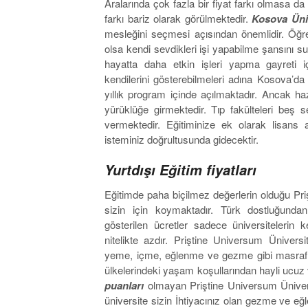
Aralarında çok fazla bir fiyat farkı olmasa d
farkı bariz olarak görülmektedir.
Kosova Üniv
mesleğini seçmesi açısından önemlidir. Öğren
olsa kendi sevdikleri işi yapabilme şansını s
hayatta daha etkin işleri yapma gayreti 
kendilerini gösterebilmeleri adına Kosova’da
yıllık program içinde açılmaktadır. Ancak hazı
yürüklüğe girmektedir. Tıp fakülteleri beş 
vermektedir. Eğitiminize ek olarak lisans
isteminiz doğrultusunda gidecektir.
Yurtdışı Eğitim fiyatları
Eğitimde paha biçilmez değerlerin olduğu Pr
sizin için koymaktadır. Türk dostluğundan 
gösterilen ücretler sadece üniversitelerin 
nitelikte azdır. Priştine Universum Üniver
yeme, içme, eğlenme ve gezme gibi masrafla
ülkelerindeki yaşam koşullarından hayli ucu
puanları
olmayan Priştine Universum Ünivers
üniversite sizin İhtiyacınız olan gezme ve eğl