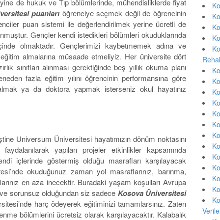
a yine de hukuk ve Tıp bölümlerinde, mühendisliklerde fiyat
Ko
ersitesi puanları
öğrenciye seçmek değil de öğrencinin
Ko
ciler puan sistemi ile değerlendirilmek yerine ücretli de
Ko
unmuştur. Gençler kendi istedikleri bölümleri okuduklarında
Ko
içinde olmaktadır. Gençlerimizi kaybetmemek adına ve
Ko
 eğitim almalarına müsaade etmeliyiz. Her üniversite dört
Rehab
rlık sınıfları alınması gerektiğinde beş yıllık okuma planı
Ko
seneden fazla eğitim yılını öğrencinin performansına göre
Ko
 almak ya da doktora yapmak isterseniz okul hayatınız
Ko
Ko
Ko
Ko
Ko
iştine Universum Üniversitesi hayatımızın dönüm noktasını
Ko
faydalanılarak yapılan projeler etkinlikler kapsamında
Ko
kendi içlerinde göstermiş olduğu masrafları karşılayacak
Ko
sitesi’nde okuduğunuz zaman yol masraflarınız, barınma,
Ko
rınız en aza inecektir. Buradaki yaşam koşulları Avrupa
Ko
z ve sorunsuz olduğundan siz sadece
Kosova Üniversitesi
Ko
itesi’nde harç ödeyerek eğitiminizi tamamlarsınız. Zaten
Veril
enme bölümlerini ücretsiz olarak karşılayacaktır. Kalabalık