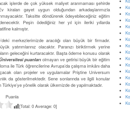
Ko
pılacak işlerde de çok yüksek maliyet aranmaması şehirde
Ko
 Ev kiraları gayet uygun olduğundan arkadaşlarımızla
Ko
nmayacaktır. Taksitte döndürerek ödeyebileceğiniz eğitim
Ko
enecektir. Peşin ödediğiniz her yıl için ileriki yıllarda
Ko
atifine kalmıştır.
Ko
Ko
’deki merkezlerimizde aracılığı olan büyük bir firmadır.
Ko
yük yatırımlarınız olacaktır. Paranızı biriktirmek yerine
Ko
onların geleceğini kurtaracaktır. Başta ödeme konusu olarak
Ko
niversitesi puanları
olmayan ve getirisi büyük bir eğitim
Ko
ploma ile Türk öğrencilerine Avrupa’da çalışma imkânı daha
Ko
açacak olan projeler ve uygulamalar Priştine Universum
Ko
lık da gösterilmektedir. Sene sonlarında ve ilgili konular
Ko
Türkiye’ye yönelik olarak ülkemizde de yapılmaktadır.
Ko
Puanla
Ko
Ko
[Total:
0
Average:
0
]