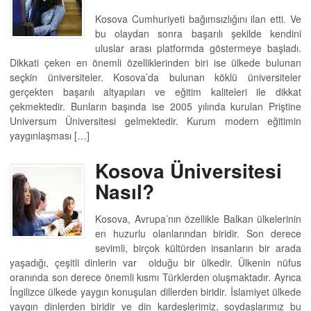
Kosova Cumhuriyeti bağımsızlığını ilan etti. Ve
bu olaydan sonra başarılı şekilde kendini
uluslar arası platformda göstermeye başladı.
Dikkati çeken en önemli özelliklerinden biri ise ülkede bulunan
seçkin üniversiteler. Kosova’da bulunan köklü üniversiteler
gerçekten başarılı altyapıları ve eğitim kaliteleri ile dikkat
çekmektedir. Bunların başında ise 2005 yılında kurulan Priştine
Universum Üniversitesi gelmektedir. Kurum modern eğitimin
yaygınlaşması […]
Kosova Üniversitesi
Nasıl?
Kosova, Avrupa’nın özellikle Balkan ülkelerinin
en huzurlu olanlarından biridir. Son derece
sevimli, birçok kültürden insanların bir arada
yaşadığı, çeşitli dinlerin var olduğu bir ülkedir. Ülkenin nüfus
oranında son derece önemli kısmı Türklerden oluşmaktadır. Ayrıca
İngilizce ülkede yaygın konuşulan dillerden biridir. İslamiyet ülkede
yaygın dinlerden biridir ve din kardeşlerimiz, soydaşlarımız bu