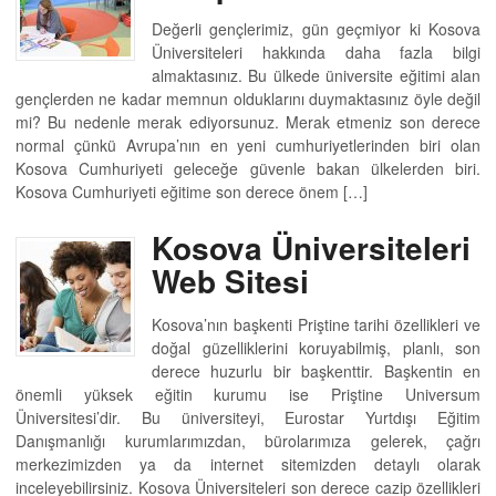
Değerli gençlerimiz, gün geçmiyor ki Kosova
Üniversiteleri hakkında daha fazla bilgi
almaktasınız. Bu ülkede üniversite eğitimi alan
gençlerden ne kadar memnun olduklarını duymaktasınız öyle değil
mi? Bu nedenle merak ediyorsunuz. Merak etmeniz son derece
normal çünkü Avrupa’nın en yeni cumhuriyetlerinden biri olan
Kosova Cumhuriyeti geleceğe güvenle bakan ülkelerden biri.
Kosova Cumhuriyeti eğitime son derece önem […]
Kosova Üniversiteleri
Web Sitesi
Kosova’nın başkenti Priştine tarihi özellikleri ve
doğal güzelliklerini koruyabilmiş, planlı, son
derece huzurlu bir başkenttir. Başkentin en
önemli yüksek eğitin kurumu ise Priştine Universum
Üniversitesi’dir. Bu üniversiteyi, Eurostar Yurtdışı Eğitim
Danışmanlığı kurumlarımızdan, bürolarımıza gelerek, çağrı
merkezimizden ya da internet sitemizden detaylı olarak
inceleyebilirsiniz. Kosova Üniversiteleri son derece cazip özellikleri