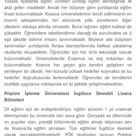
Yüksek fiyatlarda eğitim ücretleri yurtdışı eğitim denildiğinde ilk
akla gelen maddedir. Ancak her bütçeye göre yurtdışında eğitim
fırsatı bulunmaktadır. Kosova üniversitelerinin tercih edilmesinin en
önemli sebeplerinden biri ekonomik yıllık ücretlerinin diğer
ülkelerin oldukça altında olmasıdır. Buna rağmen eğitim kalitesi de
yüksektir. Öğrencilere taksitlendirme olanağı da sunulmakta ve 2
eşit taksitle ödeme imkanı tanınmaktadır. Böylece aile bütçesini
sarsmadan yurtdışında Avrıpa standartlarında kaliteyi yakalamış
okullarda okuyabilirler. Öğrenciler için her türlü teknolojik olanak
bulunmaktadır. Üniversitelerde Erasmus ve staj imkanları da
bulunmaktadır. Kosova her geçen gün kendini geliştiren ve
yenileyen bir ülkedir. Her konuda yüksek hedefler koymakta ve bu
hedefler doğrultusunda ilerlemektedir. Öğrenciler de kendilerini
özellikle uygulama noktasında en iyi şekilde yetiştirmektedirler.
Priştine İşletme Üniversitesi İngilizce Destekli Lisans
Bölümleri
Dil eğitimi sizi de endişelendiriyor, eğitim sürecini 1 yıl uzatmak
istemiyorsan bu üniversite tam sana göre. Dünyada ve ülkemizde
en popüler olan, prestijli bölümlerde eğitim almak istiyorsan sen
de Kosova’da eğitim almalısın. Tüm eğitimler İngilizce destekli
olarak gerçekleştirilmektedir. YÖK tarafından tanınan Priştine