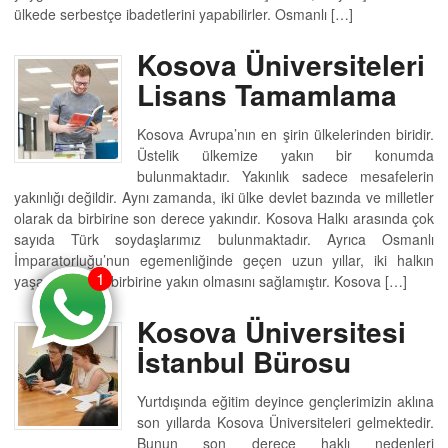
ülkede serbestçe ibadetlerini yapabilirler. Osmanlı […]
Kosova Üniversiteleri
Lisans Tamamlama
Kosova Avrupa’nın en şirin ülkelerinden biridir.
Üstelik ülkemize yakın bir konumda
bulunmaktadır. Yakınlık sadece mesafelerin
yakınlığı değildir. Aynı zamanda, iki ülke devlet bazında ve milletler
olarak da birbirine son derece yakındır. Kosova Halkı arasında çok
sayıda Türk soydaşlarımız bulunmaktadır. Ayrıca Osmanlı
İmparatorluğu’nun egemenliğinde geçen uzun yıllar, iki halkın
1
1
yaşam şeklinin birbirine yakın olmasını sağlamıştır. Kosova […]
Kosova Üniversitesi
İstanbul Bürosu
Yurtdışında eğitim deyince gençlerimizin aklına
son yıllarda Kosova Üniversiteleri gelmektedir.
Bunun son derece haklı nedenleri