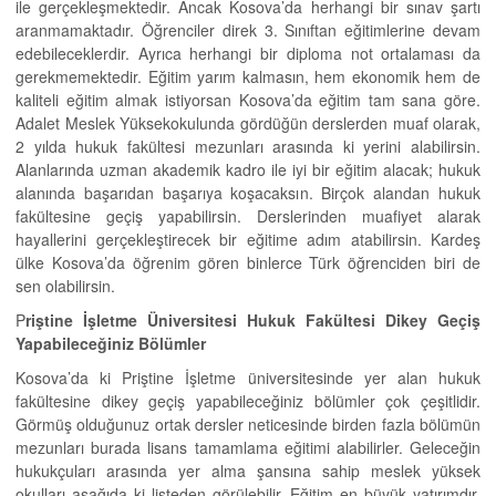
ile gerçekleşmektedir. Ancak Kosova’da herhangi bir sınav şartı
aranmamaktadır. Öğrenciler direk 3. Sınıftan eğitimlerine devam
edebileceklerdir. Ayrıca herhangi bir diploma not ortalaması da
gerekmemektedir. Eğitim yarım kalmasın, hem ekonomik hem de
kaliteli eğitim almak istiyorsan Kosova’da eğitim tam sana göre.
Adalet Meslek Yüksekokulunda gördüğün derslerden muaf olarak,
2 yılda hukuk fakültesi mezunları arasında ki yerini alabilirsin.
Alanlarında uzman akademik kadro ile iyi bir eğitim alacak; hukuk
alanında başarıdan başarıya koşacaksın. Birçok alandan hukuk
fakültesine geçiş yapabilirsin. Derslerinden muafiyet alarak
hayallerini gerçekleştirecek bir eğitime adım atabilirsin. Kardeş
ülke Kosova’da öğrenim gören binlerce Türk öğrenciden biri de
sen olabilirsin.
P
riştine İşletme Üniversitesi Hukuk Fakültesi Dikey Geçiş
Yapabileceğiniz Bölümler
Kosova’da ki Priştine İşletme üniversitesinde yer alan hukuk
fakültesine dikey geçiş yapabileceğiniz bölümler çok çeşitlidir.
Görmüş olduğunuz ortak dersler neticesinde birden fazla bölümün
mezunları burada lisans tamamlama eğitimi alabilirler. Geleceğin
hukukçuları arasında yer alma şansına sahip meslek yüksek
okulları aşağıda ki listeden görülebilir. Eğitim en büyük yatırımdır.