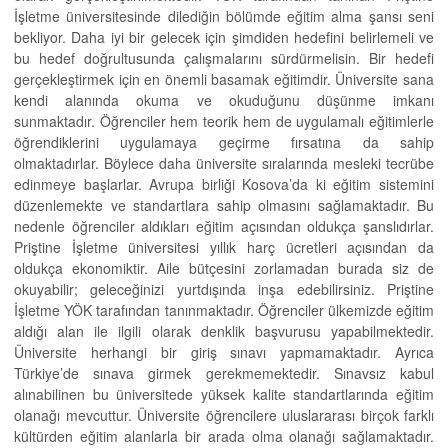
İşletme üniversitesinde dilediğin bölümde eğitim alma şansı seni
bekliyor. Daha iyi bir gelecek için şimdiden hedefini belirlemeli ve
bu hedef doğrultusunda çalışmalarını sürdürmelisin. Bir hedefi
gerçekleştirmek için en önemli basamak eğitimdir. Üniversite sana
kendi alanında okuma ve okuduğunu düşünme imkanı
sunmaktadır. Öğrenciler hem teorik hem de uygulamalı eğitimlerle
öğrendiklerini uygulamaya geçirme fırsatına da sahip
olmaktadırlar. Böylece daha üniversite sıralarında mesleki tecrübe
edinmeye başlarlar. Avrupa birliği Kosova’da ki eğitim sistemini
düzenlemekte ve standartlara sahip olmasını sağlamaktadır. Bu
nedenle öğrenciler aldıkları eğitim açısından oldukça şanslıdırlar.
Priştine İşletme üniversitesi yıllık harç ücretleri açısından da
oldukça ekonomiktir. Aile bütçesini zorlamadan burada siz de
okuyabilir; geleceğinizi yurtdışında inşa edebilirsiniz. Priştine
İşletme YÖK tarafından tanınmaktadır. Öğrenciler ülkemizde eğitim
aldığı alan ile ilgili olarak denklik başvurusu yapabilmektedir.
Üniversite herhangi bir giriş sınavı yapmamaktadır. Ayrıca
Türkiye’de sınava girmek gerekmemektedir. Sınavsız kabul
alınabilinen bu üniversitede yüksek kalite standartlarında eğitim
olanağı mevcuttur. Üniversite öğrencilere uluslararası birçok farklı
kültürden eğitim alanlarla bir arada olma olanağı sağlamaktadır.