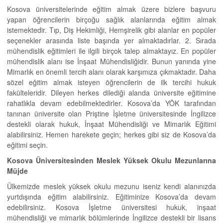
Kosova üniversitelerinde eğitim almak üzere bizlere başvuru
yapan öğrencilerin birçoğu sağlık alanlarında eğitim almak
istemektedir. Tıp, Diş Hekimliği, Hemşirelik gibi alanlar en popüler
seçenekler arasında liste başında yer almaktadırlar. 2. Sırada
mühendislik eğitimleri ile ilgili birçok talep almaktayız. En popüler
mühendislik alanı ise İnşaat Mühendisliğidir. Bunun yanında yine
Mimarlık en önemli tercih alanı olarak karşımıza çıkmaktadır. Daha
sözel eğitim almak isteyen öğrencilerin de ilk tercihi hukuk
fakülteleridir. Dileyen herkes dilediği alanda üniversite eğitimine
rahatlıkla devam edebilmektedirler. Kosova’da YÖK tarafından
tanınan üniversite olan Priştine İşletme üniversitesinde İngilizce
destekli olarak hukuk, İnşaat Mühendisliği ve Mimarlık Eğitimi
alabilirsiniz. Hemen harekete geçin; herkes gibi siz de Kosova’da
eğitimi seçin.
Kosova Üniversitesinden Meslek Yüksek Okulu Mezunlarına
Müjde
Ülkemizde meslek yüksek okulu mezunu iseniz kendi alanınızda
yurtdışında eğitim alabilirsiniz. Eğitiminize Kosova’da devam
edebilirsiniz. Kosova İşletme üniversitesi hukuk, inşaat
mühendisliği ve mimarlık bölümlerinde İngilizce destekli bir lisans