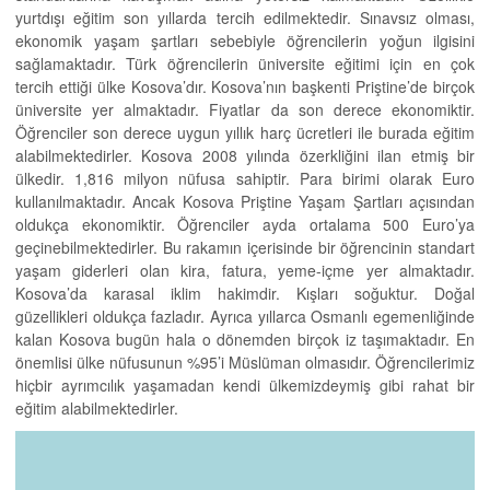
yurtdışı eğitim son yıllarda tercih edilmektedir. Sınavsız olması,
ekonomik yaşam şartları sebebiyle öğrencilerin yoğun ilgisini
sağlamaktadır. Türk öğrencilerin üniversite eğitimi için en çok
tercih ettiği ülke Kosova’dır. Kosova’nın başkenti Priştine’de birçok
üniversite yer almaktadır. Fiyatlar da son derece ekonomiktir.
Öğrenciler son derece uygun yıllık harç ücretleri ile burada eğitim
alabilmektedirler. Kosova 2008 yılında özerkliğini ilan etmiş bir
ülkedir. 1,816 milyon nüfusa sahiptir. Para birimi olarak Euro
kullanılmaktadır. Ancak Kosova Priştine Yaşam Şartları açısından
oldukça ekonomiktir. Öğrenciler ayda ortalama 500 Euro’ya
geçinebilmektedirler. Bu rakamın içerisinde bir öğrencinin standart
yaşam giderleri olan kira, fatura, yeme-içme yer almaktadır.
Kosova’da karasal iklim hakimdir. Kışları soğuktur. Doğal
güzellikleri oldukça fazladır. Ayrıca yıllarca Osmanlı egemenliğinde
kalan Kosova bugün hala o dönemden birçok iz taşımaktadır. En
önemlisi ülke nüfusunun %95’i Müslüman olmasıdır. Öğrencilerimiz
hiçbir ayrımcılık yaşamadan kendi ülkemizdeymiş gibi rahat bir
eğitim alabilmektedirler.