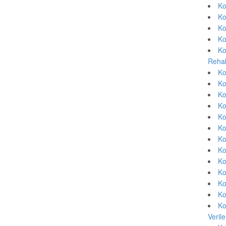
Ko
Ko
Ko
Ko
Ko
Rehab
Ko
Ko
Ko
Ko
Ko
Ko
Ko
Ko
Ko
Ko
Ko
Ko
Ko
Veril