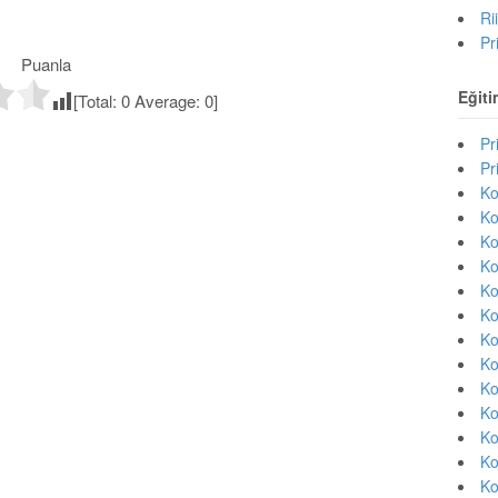
Ri
Pr
Puanla
Eğiti
[Total:
0
Average:
0
]
Pr
Pr
Ko
Ko
Ko
Ko
Ko
Ko
Ko
Ko
Ko
Ko
Ko
Ko
Ko