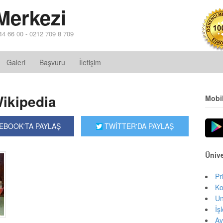
Merkezi
44 66 00 - 0212 709 8 709
Galeri
Başvuru
İletişim
Wikipedia
Mobi
EBOOK'TA PAYLAŞ
TWİTTER'DA PAYLAŞ
Ünive
Pr
Ko
Un
İş
Av