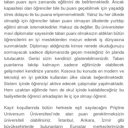
taban puanı aynı zamanda eğitimini de belirlemektedir. Ancak
kapasitesi olan öğrenciler bile bu puanı geçebilmek için yaşadığı
stres dolayısı ile bu puana erişememektedir. Yalnız bu her ülkede
olmadığı için öğrenciler taban puanı olmayan ülkelerde yurtdışı
eğitimi almak istemektedirler. Haksız da değiller. Bu üniversiteler
mavi diplomalar sayesinde taban puanı olmaksızın aldıkları bütün
öğrencilerini en iyi mesleklerden mezun ederek iş dünyasına
sunmaktadır. Diplomayı aldığınızda kimse nerede okuduğunuzu
sormayacak sadece diplomanızda geçen mesleğiniz ön planda
tutulacaktır. Gerisi sizin kendinizi gösterebilmenizdir. Taban
puanlarına takılıp kalmayın sadece eğitimizde olabilecek
gelişmeleri kendinize yansıtın. Kosova bu konuda en modern ve
teknoloji en iyi şekilde kullanılan ülke olarak beğenilmektedir.
Sistem içinde öğrenciyi aktive edecek çalışmalar yapılmaktadır.
Hem uzaktan eğitimde hem de okul içinde katılabileceğiniz bu
faaliyetlerde öğrenci arkadaşları ile iç içe olmayı öğrenir.
Kayıt koşullarında bütün herkesle eşit sayılacağını Priştine
Universum Üniversitesi’nde alan puan gerektirmeksizin
üniversiteli olabilirsiniz. İstanbul, Ankara, İzmir gibi
büyükşehirlerde bulunanların Eurostar merkezlerimizde