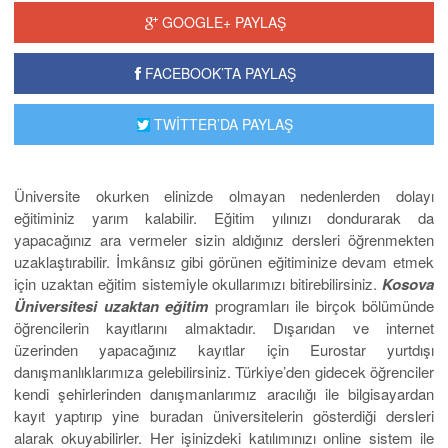
GOOGLE+ PAYLAŞ
FACEBOOK’TA PAYLAŞ
TWİTTER’DA PAYLAŞ
Üniversite okurken elinizde olmayan nedenlerden dolayı
eğitiminiz yarım kalabilir. Eğitim yılınızı dondurarak da
yapacağınız ara vermeler sizin aldığınız dersleri öğrenmekten
uzaklaştırabilir. İmkânsız gibi görünen eğitiminize devam etmek
için uzaktan eğitim sistemiyle okullarımızı bitirebilirsiniz.
Kosova
Üniversitesi uzaktan
eğitim
programları ile birçok bölümünde
öğrencilerin kayıtlarını almaktadır. Dışarıdan ve internet
üzerinden yapacağınız kayıtlar için Eurostar yurtdışı
danışmanlıklarımıza gelebilirsiniz. Türkiye’den gidecek öğrenciler
kendi şehirlerinden danışmanlarımız aracılığı ile bilgisayardan
kayıt yaptırıp yine buradan üniversitelerin gösterdiği dersleri
alarak okuyabilirler. Her işinizdeki katılımınızı online sistem ile