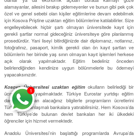
alamayanlar, ailesini bırakıp gidemeyenler ve bunun gibi pek çok
özel ve genel sebebi olan kişiler eğitimlerine devam edebilmek
için Kosova Priştine uzaktan eğitim bölümlerine katılabilirler. Size
engelleyebilecek hiçbir şartı olmayan üniversitede kayıt için
gerekli şartlar normal gideceğiniz üniversiteye göre planlanmış
prosedürdür. Yani liseyi bitirdiğinizde dair diplomanız, notlarınız,
fotoğrafınız, pasaport, kimlik gerekli olan ön kayıt şartları ve
bölümlerin her birinde yaş sınırı olmayan kayıt işlemleri herkese
açık olarak yapılmaktadır. Eğitim bedeliniz önceden
belirlendiğinden kendinize uygun bölünmelerle bu ödemeyi
yapacaksınızdır.
Kosova Üniversitesi uzaktan eğitim
okulların belirlediği bir
1
1
ücret karşılığı yapılmaktadır. Türkiye Eurostar yurtdışı eğitim
danışmanlığından alacağınız bilgilerle programların ücretlerini
Türkiye’deki anlaşmalı bankalara yatırabilirsiniz. Hem Kosova’da
hem Türkiye’de bulunan devlet bankaları her iki ülkedeki
öğrenciler için hizmet vermektedir.
Anadolu Üniversitesi’nin başlattığı programlarda Avrupa’da