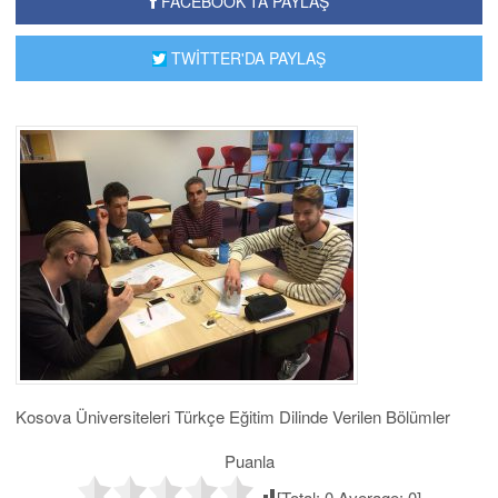
FACEBOOK'TA PAYLAŞ
TWİTTER'DA PAYLAŞ
Kosova Üniversiteleri Türkçe Eğitim Dilinde Verilen Bölümler
Puanla
[Total:
0
Average:
0
]