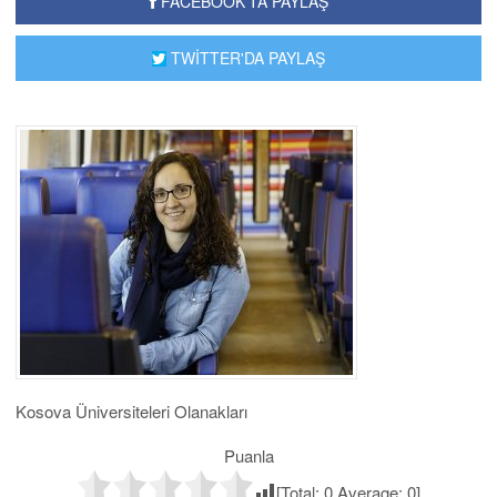
FACEBOOK'TA PAYLAŞ
TWİTTER'DA PAYLAŞ
Kosova Üniversiteleri Olanakları
Puanla
[Total:
0
Average:
0
]