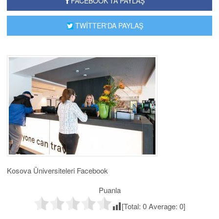
FACEBOOK'TA PAYLAŞ
TWİTTER'DA PAYLAŞ
Kosova Üniversiteleri Facebook
Puanla
[Total:
0
Average:
0
]