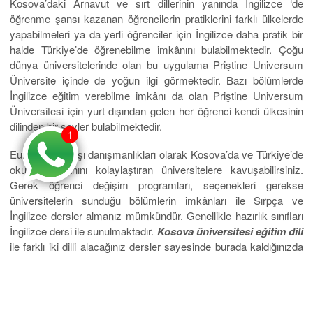
Kosova’daki Arnavut ve sırt dillerinin yanında İngilizce ‘de
öğrenme şansı kazanan öğrencilerin pratiklerini farklı ülkelerde
yapabilmeleri ya da yerli öğrenciler için İngilizce daha pratik bir
halde Türkiye’de öğrenebilme imkânını bulabilmektedir. Çoğu
dünya üniversitelerinde olan bu uygulama Priştine Universum
Üniversite içinde de yoğun ilgi görmektedir. Bazı bölümlerde
İngilizce eğitim verebilme imkânı da olan Priştine Universum
Üniversitesi için yurt dışından gelen her öğrenci kendi ülkesinin
dilinden bir şeyler bulabilmektedir.
1
1
Eurostar yurtdışı danışmanlıkları olarak Kosova’da ve Türkiye’de
okuma imkânını kolaylaştıran üniversitelere kavuşabilirsiniz.
Gerek öğrenci değişim programları, seçenekleri gerekse
üniversitelerin sunduğu bölümlerin imkânları ile Sırpça ve
İngilizce dersler almanız mümkündür. Genellikle hazırlık sınıfları
İngilizce dersi ile sunulmaktadır.
Kosova üniversitesi eğitim dili
ile farklı iki dilli alacağınız dersler sayesinde burada kaldığınızda
iş imkânınız daha çok olacaktır Ve yurt dışına çıktığınızda da
ingilizceniz yeteri kadar sizi koruyacak nitelikte olacaktır. Lisans
tamamlama programlarında öğrenciye yardımcı olmak amacıyla
yapılan İngilizce derslerde Türkiye’deki üniversitelerden getirtilen