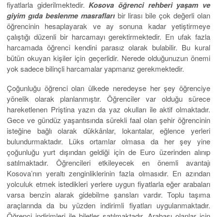
fiyatlarla giderilmektedir.
Kosova öğrenci rehberi yaşam ve
giyim gıda beslenme masrafları
bir lirası bile çok değerli olan
öğrencinin hesaplayarak ve ay sonuna kadar yetiştirmeye
çalıştığı düzenli bir harcamayı gerektirmektedir. En ufak fazla
harcamada öğrenci kendini parasız olarak bulabilir. Bu kural
bütün okuyan kişiler için geçerlidir. Nerede olduğunuzun önemi
yok sadece bilinçli harcamalar yapmanız gerekmektedir.
Çoğunluğu öğrenci olan ülkede neredeyse her şey öğrenciye
yönelik olarak planlanmıştır. Öğrenciler var olduğu sürece
hareketlenen Priştina yazın da yaz okulları ile aktif olmaktadır.
Gece ve gündüz yaşantısında sürekli faal olan şehir öğrencinin
isteğine bağlı olarak dükkânlar, lokantalar, eğlence yerleri
bulundurmaktadır. Lüks ortamlar olmasa da her şey yine
çoğunluğu yurt dışından geldiği için de Euro üzerinden alınıp
satılmaktadır. Öğrencileri etkileyecek en önemli avantajı
Kosova’nın yeraltı zenginliklerinin fazla olmasıdır. En azından
yolculuk etmek istedikleri yerlere uygun fiyatlarla eğer arabaları
varsa benzin alarak gidebilme şansları vardır. Toplu taşıma
araçlarında da bu yüzden indirimli fiyatları uygulanmaktadır.
Öğrenci indirimleri ile biletler satılmaktadır. Arabası olanlar için