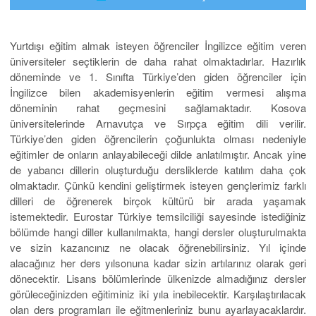
Yurtdışı eğitim almak isteyen öğrenciler İngilizce eğitim veren
üniversiteler seçtiklerin de daha rahat olmaktadırlar. Hazırlık
döneminde ve 1. Sınıfta Türkiye’den giden öğrenciler için
İngilizce bilen akademisyenlerin eğitim vermesi alışma
döneminin rahat geçmesini sağlamaktadır. Kosova
üniversitelerinde Arnavutça ve Sırpça eğitim dili verilir.
Türkiye’den giden öğrencilerin çoğunlukta olması nedeniyle
eğitimler de onların anlayabileceği dilde anlatılmıştır. Ancak yine
de yabancı dillerin oluşturduğu dersliklerde katılım daha çok
olmaktadır. Çünkü kendini geliştirmek isteyen gençlerimiz farklı
dilleri de öğrenerek birçok kültürü bir arada yaşamak
istemektedir. Eurostar Türkiye temsilciliği sayesinde istediğiniz
bölümde hangi diller kullanılmakta, hangi dersler oluşturulmakta
ve sizin kazancınız ne olacak öğrenebilirsiniz. Yıl içinde
alacağınız her ders yılsonuna kadar sizin artılarınız olarak geri
dönecektir. Lisans bölümlerinde ülkenizde almadığınız dersler
görüleceğinizden eğitiminiz iki yıla inebilecektir. Karşılaştırılacak
olan ders programları ile eğitmenleriniz bunu ayarlayacaklardır.